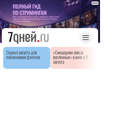
Сериал августа для
«Смешарики сквозь
поклонников фэнтези
вселенные» в кино с 6
августа