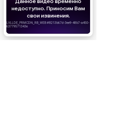
АО «Издательство СЕМЬ ДНЕЙ»
использует
cookie
для персонализации сервисов и
удобства пользователей. Вы можете
запретить сохранение cookie в настройках
своего браузера.
Хорошо
На сайте предоставлена справочная
информация. Информация в статьях
не заменяет профессиональную
медицинскую консультацию, осмотр
врача, диагностику или лечение. При
первых признаках заболевания
обратитеь к врачу.