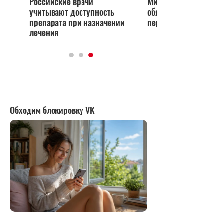
Российские врачи
Минздрав: часть
учитывают доступность
обязанностей враче
препарата при назначении
передать медсестр
лечения