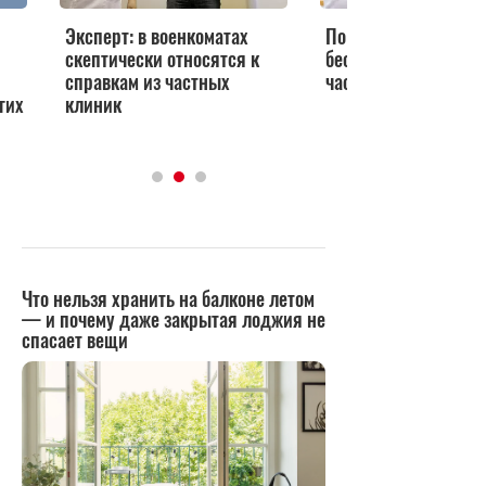
Эксперт: в военкоматах
По ОМС: как получи
скептически относятся к
бесплатное лечение
справкам из частных
частной клинике
гих
клиник