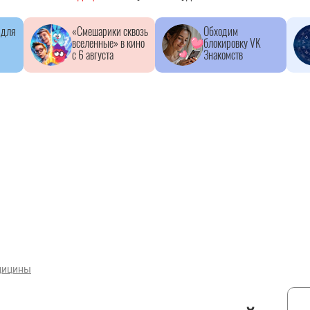
 для
«Смешарики сквозь
Обходим
вселенные» в кино
блокировку VK
с 6 августа
Знакомств
дицины