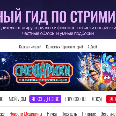
Караван историй
Коллекция Караван историй
7 Дней
НО
МОЙ ДОМ
ЯРКОЕ ДЕТСТВО
ГОРОСКОПЫ
ДОСУГ
ЗДО
екс
Новости Медицины
Наука
Похудеть
Питание
Эстетич