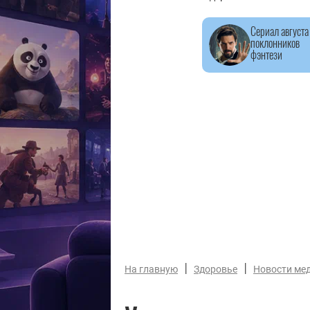
Сериал августа
поклонников
фэнтези
|
|
На главную
Здоровье
Новости ме