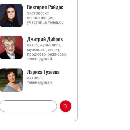
Виктория Райдос
экстрасенс,
ясновидящая,
участница телешоу
Дмитрий Дибров
актер, журналист,
музыкант, певец,
продюсер, режиссер,
телеведущий
Лариса Гузеева
актриса,
телеведущая