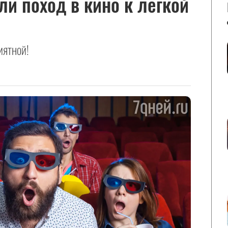
и поход в кино к легкой
иятной!