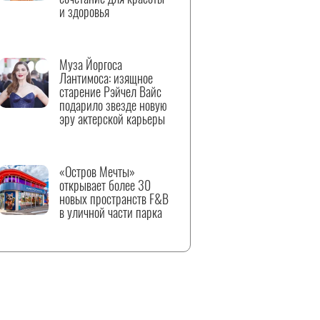
и здоровья
Муза Йоргоса
Лантимоса: изящное
старение Рэйчел Вайс
подарило звезде новую
эру актерской карьеры
«Остров Мечты»
открывает более 30
новых пространств F&B
в уличной части парка