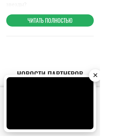
НОВОСТИ ПАРТНЕРОВ
×
МАГАЗИНЫ
АО «Издательство СЕМЬ ДНЕЙ»
использует
cookie
для персонализации сервисов и
удобства пользователей. Вы можете
запретить сохранение cookie в настройках
своего браузера.
Хорошо