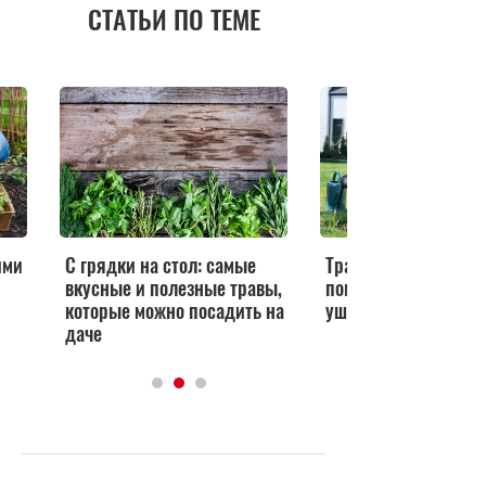
СТАТЬИ ПО ТЕМЕ
ими
С грядки на стол: самые
Травмы на даче: пе
вкусные и полезные травы,
помощь при порезах
которые можно посадить на
ушибах и укусах на
даче