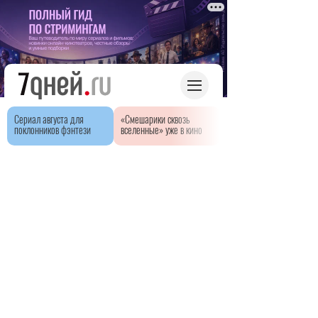
Сериал августа для
«Смешарики сквозь
поклонников фэнтези
вселенные» уже в кино