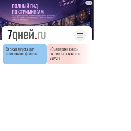
Сериал августа для
«Смешарики сквозь
поклонников фэнтези
вселенные» в кино с 6
августа