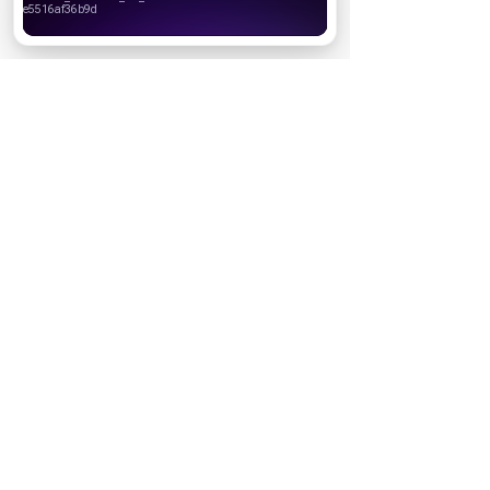
Хорошо
На сайте предоставлена справочная
информация. Информация в статьях
не заменяет профессиональную
медицинскую консультацию, осмотр
врача, диагностику или лечение. При
первых признаках заболевания
обратитеь к врачу.