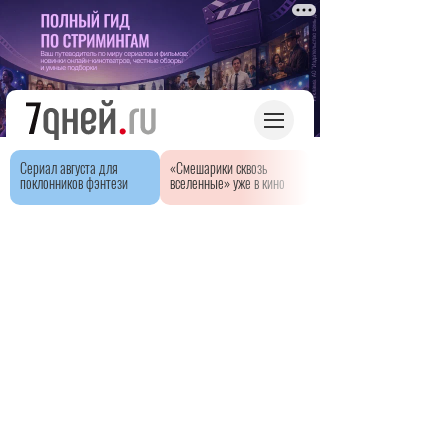
Сериал августа для
«Смешарики сквозь
поклонников фэнтези
вселенные» уже в кино