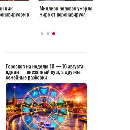
Миллион человек умерло в
ВОЗ выступила за в
м в
мире от коронавируса
ограничений по
коронавирусу в Рос