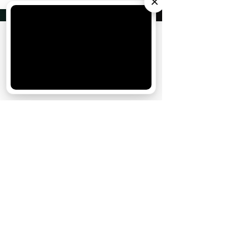
×
АО «Издательство СЕМЬ ДНЕЙ»
использует
cookie
для персонализации сервисов и
удобства пользователей. Вы можете
запретить сохранение cookie в настройках
своего браузера.
Хорошо
На сайте предоставлена справочная
информация. Информация в статьях
не заменяет профессиональную
медицинскую консультацию, осмотр
врача, диагностику или лечение. При