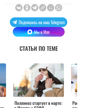
СТАТЬИ ПО ТЕМЕ
те:
Российские ученые
Побег от поллиноза: