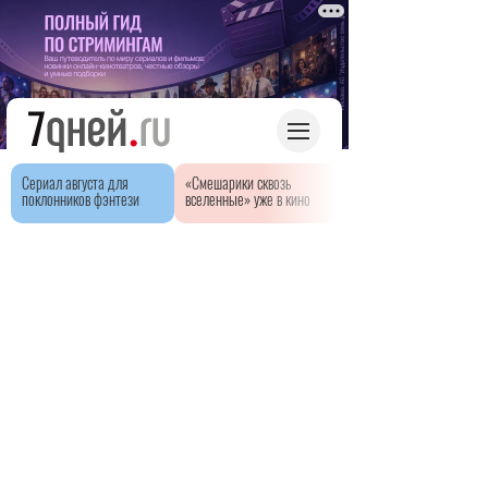
Сериал августа для
«Смешарики сквозь
поклонников фэнтези
вселенные» уже в кино