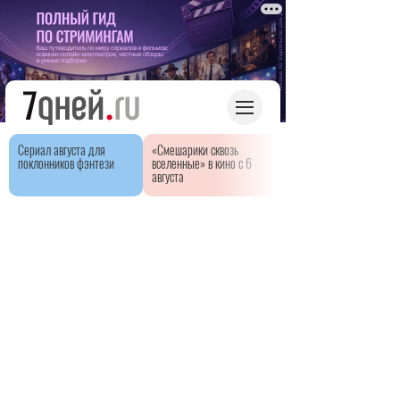
Сериал августа для
«Смешарики сквозь
поклонников фэнтези
вселенные» в кино с 6
августа