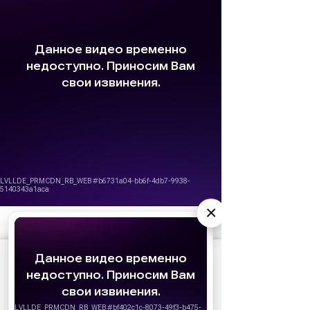
×
АО «Издательство СЕМЬ ДНЕЙ»
использует
cookie
для персонализации сервисов и
удобства пользователей. Вы можете
запретить сохранение cookie в настройках
своего браузера.