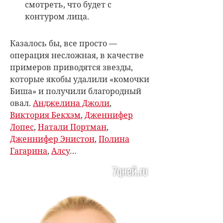
смотреть, что будет с
контуром лица.
Казалось бы, все просто —
операция несложная, в качестве
примеров приводятся звезды,
которые якобы удалили «комочки
Биша» и получили благородный
овал.
Анджелина Джоли
,
Виктория Бекхэм
,
Дженнифер
Лопес
,
Натали Портман
,
Дженнифер Энистон
,
Полина
Гагарина
,
Алсу
…