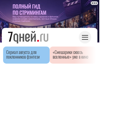
Сериал августа для
«Смешарики сквозь
поклонников фэнтези
вселенные» уже в кино