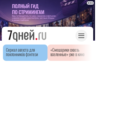
Сериал августа для
«Смешарики сквозь
поклонников фэнтези
вселенные» уже в кино