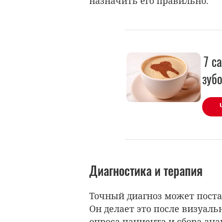
назначить его правильно.
7 с
зуб
Диагностика и терапия
Точный диагноз может пост
Он делает это после визуаль
опроса пациента и сбора ана