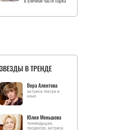
в уличной части парка
ЗВЕЗДЫ В ТРЕНДЕ
Вера Алентова
актриса театра и
кино
Юлия Меньшова
телеведущая,
продюсер, актриса