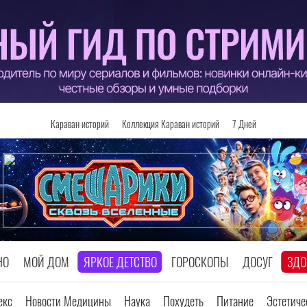
Караван историй
Коллекция Караван историй
7 Дней
НО
МОЙ ДОМ
ЯРКОЕ ДЕТСТВО
ГОРОСКОПЫ
ДОСУГ
ЗДО
екс
Новости Медицины
Наука
Похудеть
Питание
Эстетич