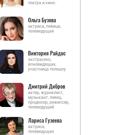
театра и кино
Ольга Бузова
актриса, певица,
телеведущая
Виктория Райдос
экстрасенс,
ясновидящая,
участница телешоу
Дмитрий Дибров
актер, журналист,
музыкант, певец,
продюсер, режиссер,
телеведущий
Лариса Гузеева
актриса,
телеведущая