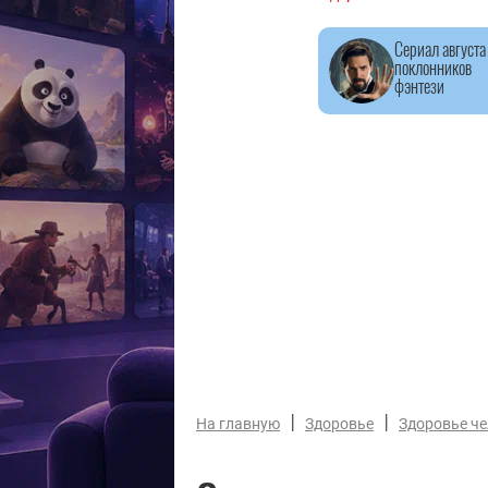
Сериал августа
поклонников
фэнтези
|
|
На главную
Здоровье
Здоровье ч