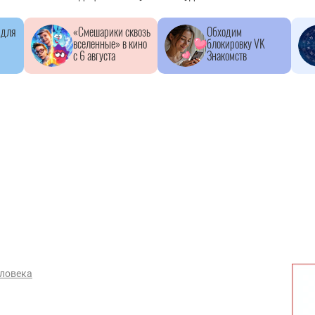
 для
«Смешарики сквозь
Обходим
вселенные» в кино
блокировку VK
с 6 августа
Знакомств
еловека