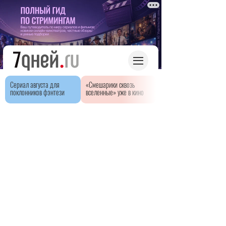
Сериал августа для
«Смешарики сквозь
поклонников фэнтези
вселенные» уже в кино