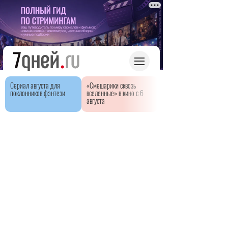
Сериал августа для
«Смешарики сквозь
поклонников фэнтези
вселенные» в кино с 6
августа