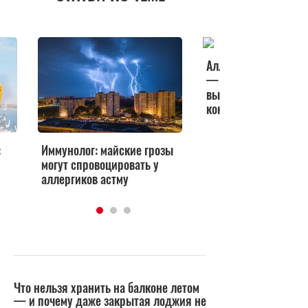
Аллерголог: тополи
— не аллерген, но 
вызвать бронхоспаз
конъюнктивит
:
Иммунолог: майские грозы
могут спровоцировать у
аллергиков астму