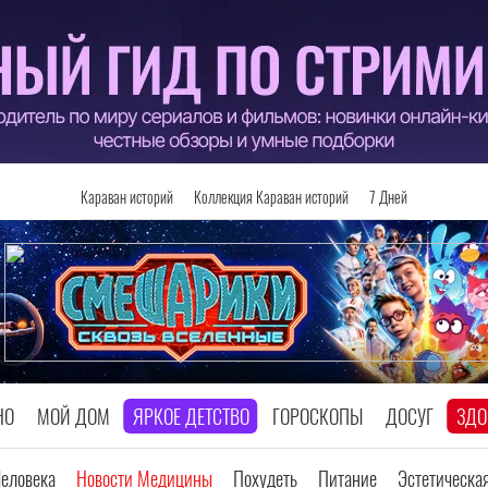
Караван историй
Коллекция Караван историй
7 Дней
НО
МОЙ ДОМ
ЯРКОЕ ДЕТСТВО
ГОРОСКОПЫ
ДОСУГ
ЗДО
Человека
Новости Медицины
Похудеть
Питание
Эстетическа