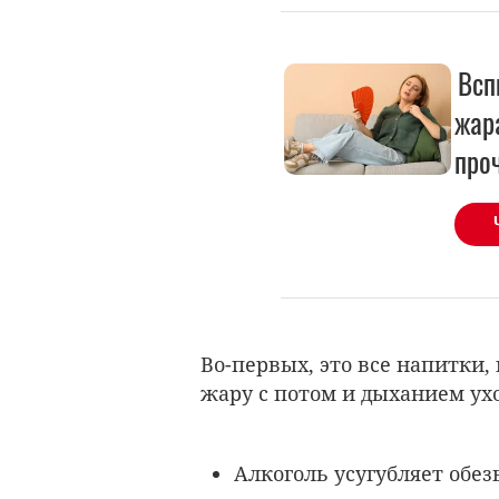
Всп
жар
про
Во-первых, это все напитки,
жару с потом и дыханием ух
Алкоголь усугубляет обе