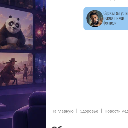
Сериал августа
поклонников
фэнтези
|
|
На главную
Здоровье
Новости ме