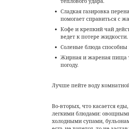
теплового удара.
Сладкая газировка перен
помогает справиться с ж
Кофе и крепкий чай дейст
ведет к потере жидкости.
Соленые блюда способны 
Жирная и жареная пища т
погоду.
Лучше пейте воду комнатно
Во-вторых, что касается еды
легкими блюдами: овощными
холодными супами, бульона
есть не хочется, то не застав