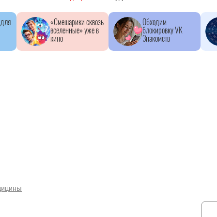
 для
«Смешарики сквозь
Обходим
вселенные» уже в
блокировку VK
кино
Знакомств
дицины